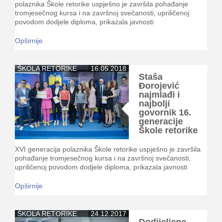
polaznika Škole retorike uspješno je završila pohađanje
tromjesečnog kursa i na završnoj svečanosti, upriličenoj
povodom dodjele diploma, prikazala javnosti
Opširnije
ŠKOLA RETORIKE
16.05.2018
Staša
Đorojević
najmlađi i
najbolji
govornik 16.
generacije
Škole retorike
XVI generacija polaznika Škole retorike uspješno je završila
pohađanje tromjesečnog kursa i na završnoj svečanosti,
upriličenoj povodom dodjele diploma, prikazala javnosti
Opširnije
ŠKOLA RETORIKE
24.12.2017