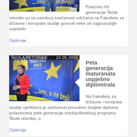
Polaznici XII
generacije Škole
retorike su na završnoj svečanosti održanoj na Fakultetu za
državne i evropske studije govorili neke od najpoznatijih
svjetskih
Opširnije
ŠKOLA RETORIKE
24.05.2016
Peta
generacija
maturanata
uspješno
diplomirala
Na Fakultetu za
državne i evropske
studije upriličena je svečanost povodom dodjele diploma
polaznicima pete generacije srednjoškolskog programa
Škole retorike, u
Opširnije