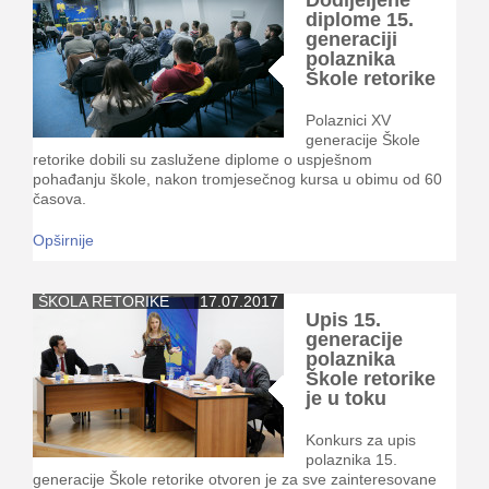
Dodijeljene
diplome 15.
generaciji
polaznika
Škole retorike
Polaznici XV
generacije Škole
retorike dobili su zaslužene diplome o uspješnom
pohađanju škole, nakon tromjesečnog kursa u obimu od 60
časova.
Opširnije
ŠKOLA RETORIKE
17.07.2017
Upis 15.
generacije
polaznika
Škole retorike
je u toku
Konkurs za upis
polaznika 15.
generacije Škole retorike otvoren je za sve zainteresovane