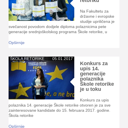
retoriku
Na Fakultetu za
državne i evropske
studije upriličena je
svečanost povodom dodjele diploma polaznicima pete
generacije srednjoškolskog programa Škole retorike, u
Opširnije
ŠKOLA RETORIKE
05.01.2017
Konkurs za
upis 14.
generacije
polaznika
Škole retorike
je u toku
Konkurs za upis
polaznika 14. generacije Škole retorike otvoren je za sve
zainteresovane kandidate do 15. februara 2017. godine.
Škola retorike
Opširnije