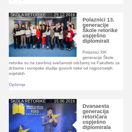
ŠKOLA RETORIKE
29.12.2016
Polaznici 13.
generacije
Škole retorike
uspješno
diplomirali
Polaznici XIII
generacije Škole
retorike su na završnoj svečanosti održanoj na Fakultetu za
državne i evropske studije govorili neke od najpoznatijih
svjetskih
Opširnije
ŠKOLA RETORIKE
15.06.2016
Dvanaesta
generacija
retoričara
uspješno
diplomirala