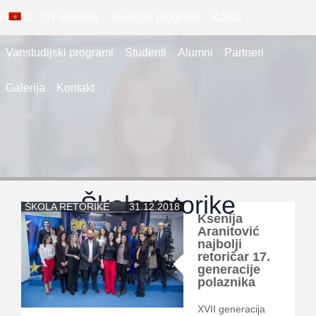
FDES
O Fakultetu
Studijski programi
Kadar
Vanstudijski programi
Studenti
Alumni
Partneri
Galerija
Kontakt
Škola retorike
ŠKOLA RETORIKE
31.12.2018
Ksenija
Aranitović
najbolji
retoričar 17.
generacije
polaznika
XVII generacija