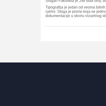
Slogan Fakulteta je „Ne budi broj, b
Tipografija je jedan od veoma bitnih 
cjelini. Stoga je pismo koja se jedino
dokumentacije u okviru vizuelnog id