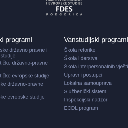
ki programi
Vanstudijski programi
ske državno pravne i
Škola retorike
studije
Škola liderstva
stičke državno-pravne
Škola interpersonalnih vješt
Upravni postupci
stičke evropske studije
Lokalna samouprava
ske državno-pravne
Službenički sistem
ke evropske studije
Inspekcijski nadzor
ECDL program