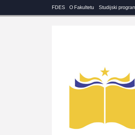
FDES
O Fakultetu
Studijski progra