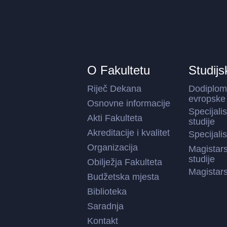
O Fakultetu
Studijs
Riječ Dekana
Dodiplom
evropske 
Osnovne informacije
Specijali
Akti Fakulteta
studije
Akreditacije i kvalitet
Specijali
Organizacija
Magistar
studije
Obilježja Fakulteta
Magistars
Budžetska mjesta
Biblioteka
Saradnja
Kontakt