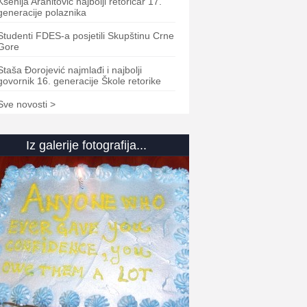
Ksenija Aranitović najbolji retoričar 17.
generacije polaznika
Studenti FDES-a posjetili Skupštinu Crne
Gore
Staša Đorojević najmlađi i najbolji
govornik 16. generacije Škole retorike
Sve novosti >
Iz galerije fotografija...