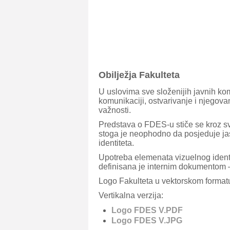
Obilježja Fakulteta
U uslovima sve složenijih javnih ko
komunikaciji, ostvarivanje i njegova
važnosti.
Predstava o FDES-u stiče se kroz sv
stoga je neophodno da posjeduje jas
identiteta.
Upotreba elemenata vizuelnog identi
definisana je internim dokumentom –
Logo Fakulteta u vektorskom format
Vertikalna verzija:
Logo FDES V.PDF
Logo FDES V.JPG