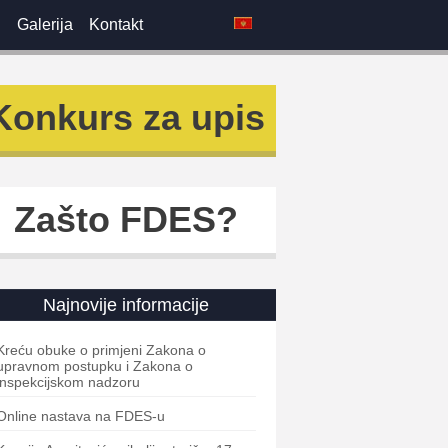
i
Galerija
Kontakt
Konkurs za upis
Zašto FDES?
Najnovije informacije
Kreću obuke o primjeni Zakona o
upravnom postupku i Zakona o
inspekcijskom nadzoru
Online nastava na FDES-u