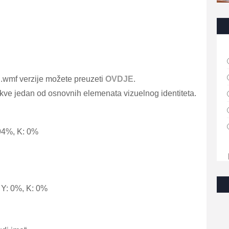
 i .wmf verzije možete preuzeti
OVDJE
.
akve jedan od osnovnih elemenata vizuelnog identiteta.
94%, K: 0%
Y: 0%, K: 0%