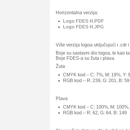
Horizontalna verzija:
Logo FDES H.PDF
Logo FDES H.JPG
Više verzija logoa uključujući i .cdr
Boje su sastavni dio logoa, te kao t
Boje FDES-a su žuta i plava.
Žuta
CMYK kod – C: 7%, M: 19%, Y: 
RGB kod – R: 239, G: 201, B: 59
Plava
CMYK kod – C: 100%, M: 100%, 
RGB kod – R: 62, G: 64, B: 149