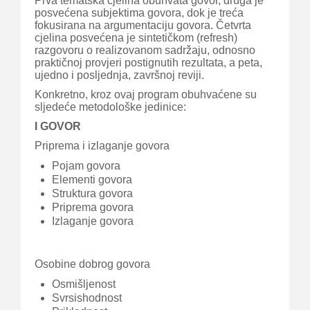
Prva tematska cjelina obuhvata govor, druga je
posvećena subjektima govora, dok je treća
fokusirana na argumentaciju govora. Četvrta
cjelina posvećena je sintetičkom (refresh)
razgovoru o realizovanom sadržaju, odnosno
praktičnoj provjeri postignutih rezultata, a peta,
ujedno i posljednja, završnoj reviji.
Konkretno, kroz ovaj program obuhvaćene su
sljedeće metodološke jedinice:
I GOVOR
Priprema i izlaganje govora
Pojam govora
Elementi govora
Struktura govora
Priprema govora
Izlaganje govora
Osobine dobrog govora
Osmišljenost
Svrsishodnost