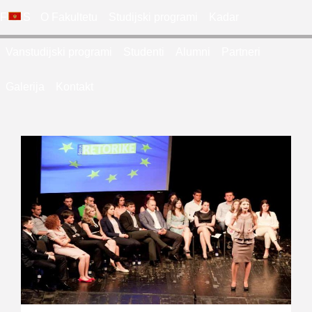
FDES
O Fakultetu
Studijski programi
Kadar
Vanstudijski programi
Studenti
Alumni
Partneri
Galerija
Kontakt