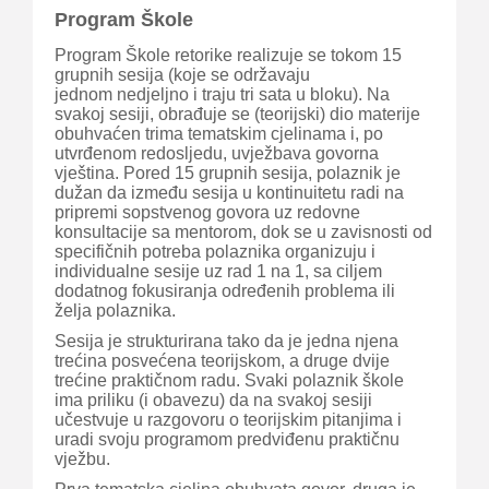
Program Škole
Program Škole retorike realizuje se tokom 15
grupnih sesija (koje se održavaju
jednom nedjeljno i traju tri sata u bloku). Na
svakoj sesiji, obrađuje se (teorijski) dio materije
obuhvaćen trima tematskim cjelinama i, po
utvrđenom redosljedu, uvježbava govorna
vještina. Pored 15 grupnih sesija, polaznik je
dužan da između sesija u kontinuitetu radi na
pripremi sopstvenog govora uz redovne
konsultacije sa mentorom, dok se u zavisnosti od
specifičnih potreba polaznika organizuju i
individualne sesije uz rad 1 na 1, sa ciljem
dodatnog fokusiranja određenih problema ili
želja polaznika.
Sesija je strukturirana tako da je jedna njena
trećina posvećena teorijskom, a druge dvije
trećine praktičnom radu. Svaki polaznik škole
ima priliku (i obavezu) da na svakoj sesiji
učestvuje u razgovoru o teorijskim pitanjima i
uradi svoju programom predviđenu praktičnu
vježbu.