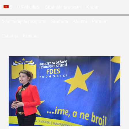
FDES
O Fakultetu
Studijski programi
Kadar
Vanstudijski programi
Studenti
Alumni
Partneri
Galerija
Kontakt