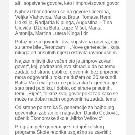
ali i sopstvene govore, kao i improvizovani govor.
Njihov izbor odnosio se na govore Cicerona,
Veljka Vlahovića, Marka Bruta, Tomasa Henri
Hakslija, Radjarda Kiplinga, Augustina – Tina
Ujevića, Džona Bola, Lujze Mišel, Marka
Antonija, Martina Lutera Kinga i dr.
Polaznici su govorili i dva sopstvena govora, čije
su teme bile „Terorizam“ i „Nove generacije“, koja
nikoga od prisutnih nijesu ostavila ravnodušnim.
Najzanimljiviji dio večeri bio je „improvizovani
govor“, koji podrazumijeva situaciju da na temu
zadatu od strane publike, govornik, bez pripreme
mora odgovoriti u roku ne dužem od 30 sekundi.
Balša Vukčević je u ime polaznika 5. generacije
stao pred publiku, i dobio, od strane prisutnih,
temu „Riječ“, te kroz svoj govor pokazao kako se
može na dobar način odgovoriti na zadatu temu.
Od strane polaznika 5. generacije za najboljeg
govornika izabran je i nagrađen Danilo Ćetković,
učenik Ekonomske škole „Mirko Vešović“.
Program pete generacije srednjoškolskog
programa Škole retorike uspješno su završili: