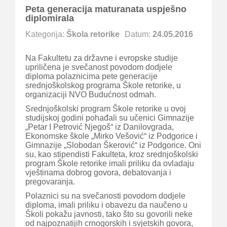
Peta generacija maturanata uspješno
diplomirala
Kategorija:
Škola retorike
Datum:
24.05.2016
Na Fakultetu za državne i evropske studije
upriličena je svečanost povodom dodjele
diploma polaznicima pete generacije
srednjoškolskog programa Škole retorike, u
organizaciji NVO Budućnost odmah.
Srednjoškolski program Škole retorike u ovoj
studijskoj godini pohađali su učenici Gimnazije
„Petar I Petrović Njegoš“ iz Danilovgrada,
Ekonomske škole „Mirko Vešović“ iz Podgorice i
Gimnazije „Slobodan Škerović“ iz Podgorice. Oni
su, kao stipendisti Fakulteta, kroz srednjoškolski
program Škole retorike imali priliku da ovladaju
vještinama dobrog govora, debatovanja i
pregovaranja.
Polaznici su na svečanosti povodom dodjele
diploma, imali priliku i obavezu da naučeno u
Školi pokažu javnosti, tako što su govorili neke
od najpoznatijih crnogorskih i svjetskih govora,