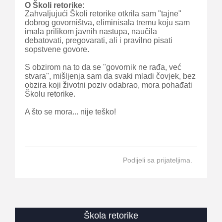
O Školi retorike:
Zahvaljujući Školi retorike otkrila sam "tajne"
dobrog govorništva, eliminisala tremu koju sam
imala prilikom javnih nastupa, naučila
debatovati, pregovarati, ali i pravilno pisati
sopstvene govore.
S obzirom na to da se "govornik ne rađa, već
stvara", mišljenja sam da svaki mladi čovjek, bez
obzira koji životni poziv odabrao, mora pohađati
Školu retorike.
A što se mora... nije teško!
Podijeli sa prijateljima.
Škola retorike