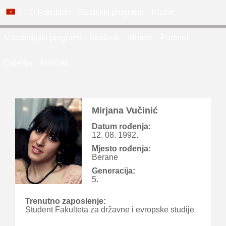
FDES
O Fakultetu
Studijski programi
Kadar
Vanstudijski programi
Studenti
Alumni
Partneri
Galerija
Kontakt
Mirjana Vučinić
Datum rođenja:
12. 08. 1992.
Mjesto rođenja:
Berane
Generacija:
5.
Trenutno zaposlenje:
Student Fakulteta za državne i evropske studije