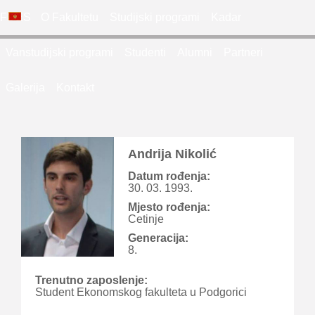
FDES
O Fakultetu
Studijski programi
Kadar
Vanstudijski programi
Studenti
Alumni
Partneri
Galerija
Kontakt
Andrija Nikolić
Datum rođenja:
30. 03. 1993.
Mjesto rođenja:
Cetinje
Generacija:
8.
Trenutno zaposlenje:
Student Ekonomskog fakulteta u Podgorici