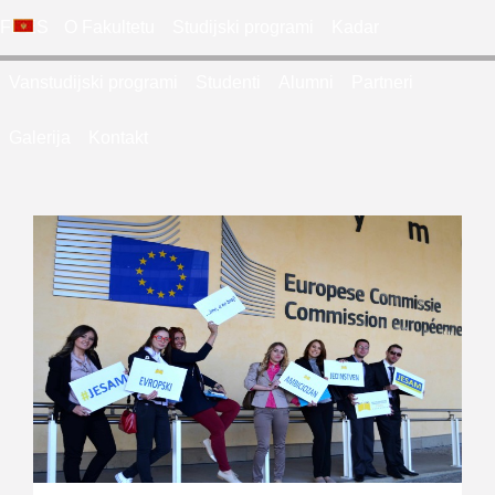
FDES
O Fakultetu
Studijski programi
Kadar
Vanstudijski programi
Studenti
Alumni
Partneri
Galerija
Kontakt