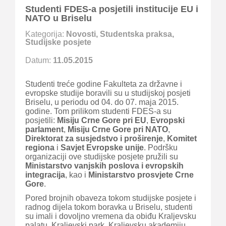
Studenti FDES-a posjetili institucije EU i
NATO u Briselu
Kategorija:
Novosti
,
Studentska praksa
,
Studijske posjete
Datum:
11.05.2015
Studenti treće godine Fakulteta za državne i
evropske studije boravili su u studijskoj posjeti
Briselu, u periodu od 04. do 07. maja 2015.
godine. Tom prilikom studenti FDES-a su
posjetili:
Misiju Crne Gore pri EU
,
Evropski
parlament
,
Misiju Crne Gore pri NATO
,
Direktorat za susjedstvo i proširenje
,
Komitet
regiona
i
Savjet Evropske unije
. Podršku
organizaciji ove studijske posjete pružili su
Ministarstvo vanjskih poslova i evropskih
integracija
, kao i
Ministarstvo prosvjete Crne
Gore
.
Pored brojnih obaveza tokom studijske posjete i
radnog dijela tokom boravka u Briselu, studenti
su imali i dovoljno vremena da obiđu Kraljevsku
palatu, Kraljevski park, Kraljevsku akademiju