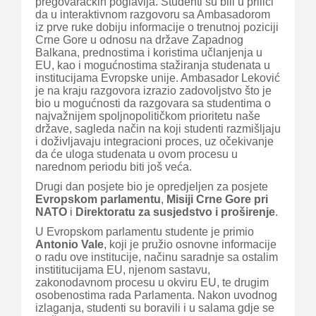
pregovaračkih poglavlja. Studenti su bili u prilici
da u interaktivnom razgovoru sa Ambasadorom
iz prve ruke dobiju informacije o trenutnoj poziciji
Crne Gore u odnosu na države Zapadnog
Balkana, prednostima i koristima učlanjenja u
EU, kao i mogućnostima stažiranja studenata u
institucijama Evropske unije. Ambasador Leković
je na kraju razgovora izrazio zadovoljstvo što je
bio u mogućnosti da razgovara sa studentima o
najvažnijem spoljnopolitičkom prioritetu naše
države, sagleda način na koji studenti razmišljaju
i doživljavaju integracioni proces, uz očekivanje
da će uloga studenata u ovom procesu u
narednom periodu biti još veća.
Drugi dan posjete bio je opredjeljen za posjete
Evropskom parlamentu
,
Misiji Crne Gore pri
NATO
i
Direktoratu za susjedstvo i proširenje
.
U Evropskom parlamentu studente je primio
Antonio Vale
, koji je pružio osnovne informacije
o radu ove institucije, načinu saradnje sa ostalim
instititucijama EU, njenom sastavu,
zakonodavnom procesu u okviru EU, te drugim
osobenostima rada Parlamenta. Nakon uvodnog
izlaganja, studenti su boravili i u salama gdje se