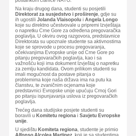
postankom članice NATO.
Na kraju drugog dana, studenti su posjetili
Direktorat za susjedstvo i proširenje
, gdje su
ih ugostili
Jolanda Vlaisopolu
i
Angela Longo
koje su direktno učestvovale u pripremi Izvještaja
o napretku Crne Gore za određena pregovaračka
poglavlja. U okviru ovog razgovora, predstavnice
Direktorata su upoznale studente sa aktivnostima
koje se sprovode u procesu pregovaranja,
očekivanjima Evropske unije od Crne Gore po
pitanju pregovaračkih poglavlja, kao i sa
važnošću koji ima dokument Izvještaj o napretku
za zemlju kandidata. Ovom prilikom studenti su
imali mogućnost da postave pitanja o
problemima koje naša država ima na putu ka
članstvu, te zvaničnim ocjenama koje
predstavnici Evropske unije upućuju Crnoj Gori
po pitanju ispunjavanja uslova iz pregovaračkih
poglavlja.
Trećeg dana studijske posjete studenti su
boravili u
Komitetu regiona
i
Savjetu Evropske
unije
.
U sjedištu
Komiteta regiona
, studente je primio
Alfonso Alcolea Martinez
, koji je sa studentima