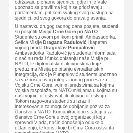
održavaju plenarne sjednice, gdje ih je Vale
upoznao sa pravilima kojih se pridržavaju
parlamentarci prilikom svakog svog nastupa na
sjednici, od svog govora do prava glasanja.
U nastavku drugog radnog dana posjete, studenti
su posjetili
Misiju Crne Gore pri NATO
.
Studente su ovom prilikom primili Ambasadorka,
Šefica Misije
Dragana Radulović
i kapetan
vojnog broda
Dragoslav Pumpalović
.
Ambasadorka Radulović je studente informisala
o načinu rada i funkcionisanju naše Misije pri
NATO, te diplomatskim aktivnostima koje
preduzima Misija po pitanju evroatlantskih
integracija, dok je Pumpalović studente upoznao
sa važnošću ovog integracionog procesa za
Vojsku Crne Gore, vojnim sredstvima sa kojima
Vojska raspolaže, te NATO misijama u kojima su
naši vojnici učestvovali ili aktivno učestvuju.
Tokom razgovora studenti su izrazili
interesovanje za moguće dobijanje poziva za
članstvo u NATO, Komunikacionu strategiju za
članstvo Crne Gore u ovoj organizaciji koju
sprovodi Vlada, način donošenja odluke o
učlanjenju, te koristi koje bi Crna Gora ostvarila