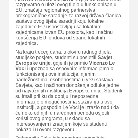
razgovarao o ulozi ovog tijela u funkcionisanju
EU, značaju regionalnog partnerstva i
prekogranične saradnje za razvoj država članica,
sastavu ovog tijela, saradnji koju lokalne
zajednice EU uspostavljaju sa lokalnim
zajednicama izvan EU prostora, kao i načinu
korišćenja EU fondova od strane lokalnih
zajednica.
Na kraju trećeg dana, u okviru radnog dijela
studijske posjete, studenti su posjetili
Savjet
Evropske unije
, gdje ih je primio
Vicenzo Le
Voci
i upoznao sa osnovnim informacijama o
funkcionisanju ove institucije, njenim
nadležnostima, osobenostima u vezi sastava
Savjeta, kao i načinom donošenja odluka jedne
od najvažnijih institucija Evropske unije. Studenti
su imali priliku da dobiju i neposredne
informacije o mogućnostima stažiranja u ovoj
instituciji, a gospodin Le Voci je izrazio nadu da
će neko od njih u narednom periodu osjetiti
koristi ovog programa, u skladu sa
interesovanjem i znanjem koje su studenti
pokazali u ovom razgovoru.