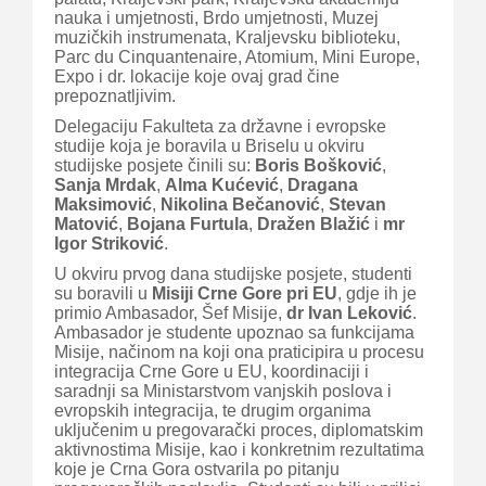
nauka i umjetnosti, Brdo umjetnosti, Muzej
muzičkih instrumenata, Kraljevsku biblioteku,
Parc du Cinquantenaire, Atomium, Mini Europe,
Expo i dr. lokacije koje ovaj grad čine
prepoznatljivim.
Delegaciju Fakulteta za državne i evropske
studije koja je boravila u Briselu u okviru
studijske posjete činili su:
Boris Bošković
,
Sanja Mrdak
,
Alma Kućević
,
Dragana
Maksimović
,
Nikolina Bečanović
,
Stevan
Matović
,
Bojana Furtula
,
Dražen Blažić
i
mr
Igor Striković
.
U okviru prvog dana studijske posjete, studenti
su boravili u
Misiji Crne Gore pri EU
, gdje ih je
primio Ambasador, Šef Misije,
dr Ivan Leković
.
Ambasador je studente upoznao sa funkcijama
Misije, načinom na koji ona praticipira u procesu
integracija Crne Gore u EU, koordinaciji i
saradnji sa Ministarstvom vanjskih poslova i
evropskih integracija, te drugim organima
uključenim u pregovarački proces, diplomatskim
aktivnostima Misije, kao i konkretnim rezultatima
koje je Crna Gora ostvarila po pitanju