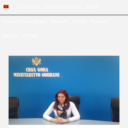
FDES
O Fakultetu
Studijski programi
Kadar
Vanstudijski programi
Studenti
Alumni
Partneri
Galerija
Kontakt