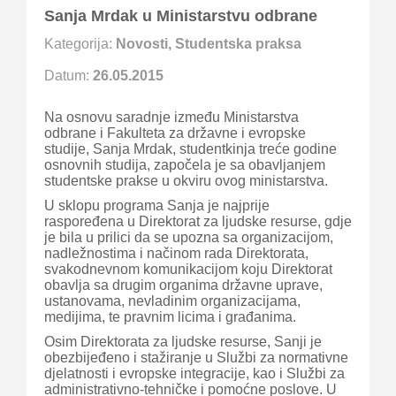
Sanja Mrdak u Ministarstvu odbrane
Kategorija:
Novosti
,
Studentska praksa
Datum:
26.05.2015
Na osnovu saradnje između Ministarstva
odbrane i Fakulteta za državne i evropske
studije, Sanja Mrdak, studentkinja treće godine
osnovnih studija, započela je sa obavljanjem
studentske prakse u okviru ovog ministarstva.
U sklopu programa Sanja je najprije
raspoređena u Direktorat za ljudske resurse, gdje
je bila u prilici da se upozna sa organizacijom,
nadležnostima i načinom rada Direktorata,
svakodnevnom komunikacijom koju Direktorat
obavlja sa drugim organima državne uprave,
ustanovama, nevladinim organizacijama,
medijima, te pravnim licima i građanima.
Osim Direktorata za ljudske resurse, Sanji je
obezbijeđeno i stažiranje u Službi za normativne
djelatnosti i evropske integracije, kao i Službi za
administrativno-tehničke i pomoćne poslove. U