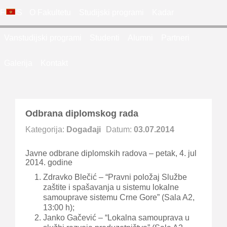
FDES
O Fakultetu
Studijski programi
Kadar
Vanstudijski programi
Studenti
Alumni
Partneri
Galerija
Kontakt
Odbrana diplomskog rada
Kategorija:
Događaji
Datum:
03.07.2014
Javne odbrane diplomskih radova – petak, 4. jul
2014. godine
Zdravko Blečić – “Pravni položaj Službe
zaštite i spašavanja u sistemu lokalne
samouprave sistemu Crne Gore” (Sala A2,
13:00 h);
Janko Gačević – “Lokalna samouprava u