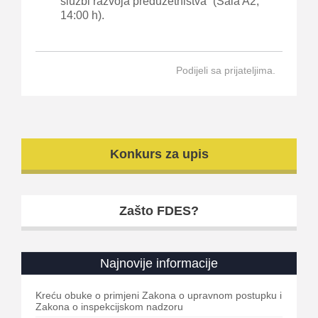
službi razvoja preduzetništva” (Sala A2,
14:00 h).
Podijeli sa prijateljima.
Konkurs za upis
Zašto FDES?
Najnovije informacije
Kreću obuke o primjeni Zakona o upravnom postupku i
Zakona o inspekcijskom nadzoru