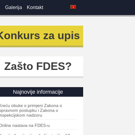
i
Galerija
Kontakt
Konkurs za upis
Zašto FDES?
Najnovije informacije
Kreću obuke o primjeni Zakona o
upravnom postupku i Zakona o
inspekcijskom nadzoru
Online nastava na FDES-u