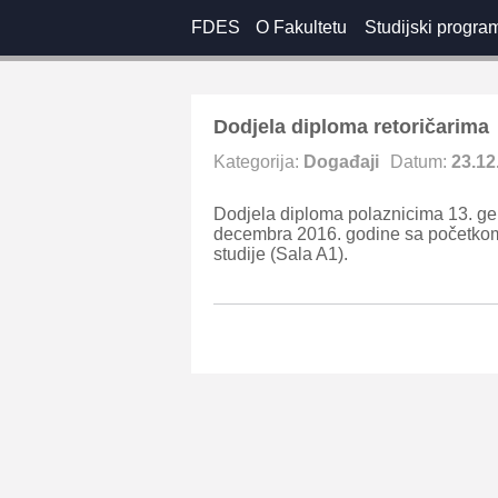
FDES
O Fakultetu
Studijski progra
Dodjela diploma retoričarima
Kategorija:
Događaji
Datum:
23.12
Dodjela diploma polaznicima 13. gen
decembra 2016. godine sa početkom 
studije (Sala A1).