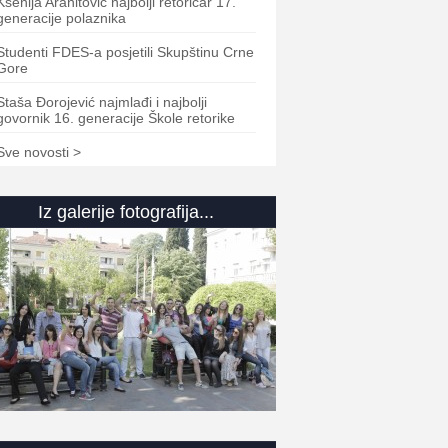
Ksenija Aranitović najbolji retoričar 17.
generacije polaznika
Studenti FDES-a posjetili Skupštinu Crne
Gore
Staša Đorojević najmlađi i najbolji
govornik 16. generacije Škole retorike
Sve novosti >
Iz galerije fotografija...