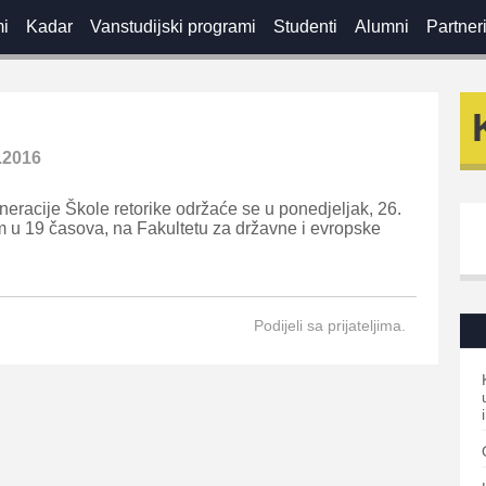
mi
Kadar
Vanstudijski programi
Studenti
Alumni
Partner
.2016
eracije Škole retorike održaće se u ponedjeljak, 26.
u 19 časova, na Fakultetu za državne i evropske
Podijeli sa prijateljima.