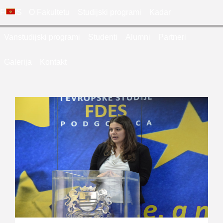
FDES
O Fakultetu
Studijski programi
Kadar
Vanstudijski programi
Studenti
Alumni
Partneri
Galerija
Kontakt