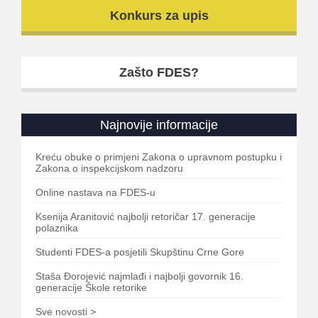
Konkurs za upis
Zašto FDES?
Najnovije informacije
Kreću obuke o primjeni Zakona o upravnom postupku i
Zakona o inspekcijskom nadzoru
Online nastava na FDES-u
Ksenija Aranitović najbolji retoričar 17. generacije
polaznika
Studenti FDES-a posjetili Skupštinu Crne Gore
Staša Đorojević najmlađi i najbolji govornik 16.
generacije Škole retorike
Sve novosti >