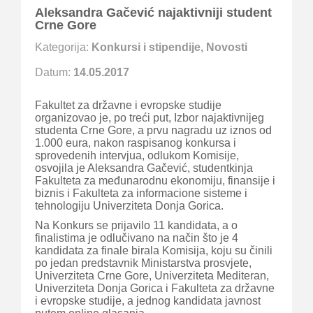
Aleksandra Gačević najaktivniji student
Crne Gore
Kategorija:
Konkursi i stipendije
,
Novosti
Datum:
14.05.2017
Fakultet za državne i evropske studije
organizovao je, po treći put, Izbor najaktivnijeg
studenta Crne Gore, a prvu nagradu uz iznos od
1.000 eura, nakon raspisanog konkursa i
sprovedenih intervjua, odlukom Komisije,
osvojila je Aleksandra Gačević, studentkinja
Fakulteta za međunarodnu ekonomiju, finansije i
biznis i Fakulteta za informacione sisteme i
tehnologiju Univerziteta Donja Gorica.
Na Konkurs se prijavilo 11 kandidata, a o
finalistima je odlučivano na način što je 4
kandidata za finale birala Komisija, koju su činili
po jedan predstavnik Ministarstva prosvjete,
Univerziteta Crne Gore, Univerziteta Mediteran,
Univerziteta Donja Gorica i Fakulteta za državne
i evropske studije, a jednog kandidata javnost